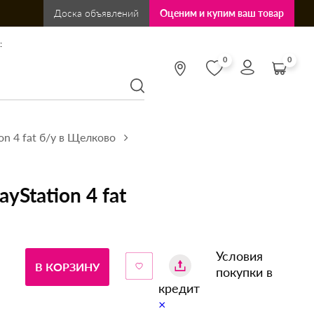
Доска объявлений
Оценим и купим ваш товар
:
0
0
on 4 fat б/у в Щелково
yStation 4 fat
Условия
В КОРЗИНУ
покупки в
кредит
×