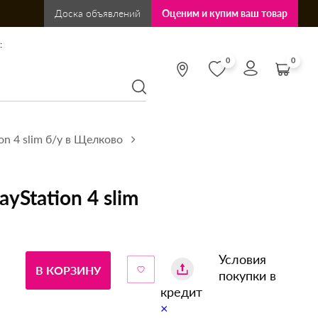
Доска объявлений
Оценим и купим ваш товар
:
0
0
ion 4 slim б/у в Щелково
yStation 4 slim
Условия
В КОРЗИНУ
покупки в
кредит
×