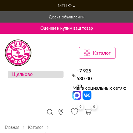
МЕНЮ
Доска объявлений
Оценим и купим ваш товар
Каталог
+7 925
530-00-
23
Мы в социальных сетях:
0
0
Главная
Каталог