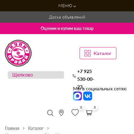
МЕНЮ
Доска объявлений
Оценим и купим ваш товар
Каталог
+7 925
530-00-
23
Мы в социальных сетях:
0
0
Главная
Каталог