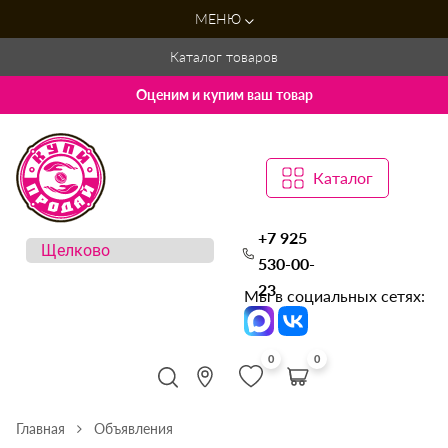
МЕНЮ
Каталог товаров
Оценим и купим ваш товар
Каталог
+7 925
530-00-
23
Мы в социальных сетях:
0
0
Главная
Объявления