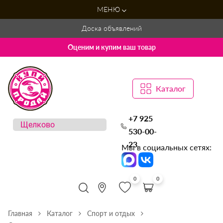
МЕНЮ
Доска объявлений
Оценим и купим ваш товар
Каталог
+7 925
530-00-
23
Мы в социальных сетях:
0
0
Главная
Каталог
Спорт и отдых