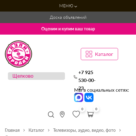
МЕНЮ
Доска объявлений
Оценим и купим ваш товар
Каталог
+7 925
530-00-
23
Мы в социальных сетях:
0
0
Главная
Каталог
Телевизоры, аудио, видео, фото