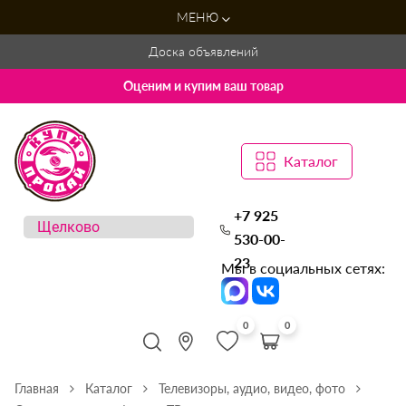
МЕНЮ
Доска объявлений
Оценим и купим ваш товар
Каталог
+7 925
530-00-
23
Мы в социальных сетях:
0
0
Главная
Каталог
Телевизоры, аудио, видео, фото