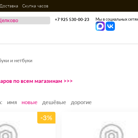
Доставка
Скупка часов
Мы в социальных сетях
+7 925 530-00-23
уки и нетбуки
варов по всем магазинам >>>
:
имя
новые
дешёвые
дорогие
-3%