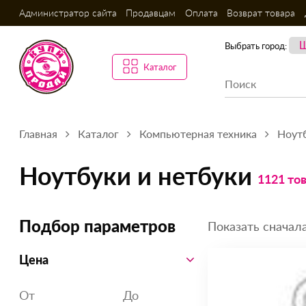
Администратор сайта
Продавцам
Оплата
Возврат товара
Выбрать город:
Каталог
Главная
Каталог
Компьютерная техника
Ноутб
Ноутбуки и нетбуки
1121 то
Показать сначала
Подбор параметров
Цена
От
До