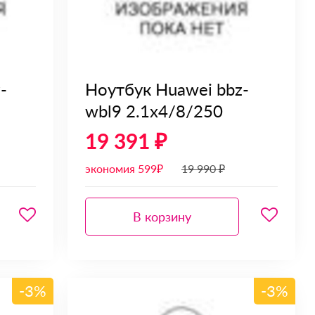
-
Ноутбук Huawei bbz-
wbl9 2.1x4/8/250
19 391 ₽
экономия 599₽
19 990 ₽
В корзину
-3%
-3%