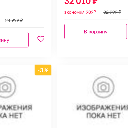
32 010 ₽
экономия 989₽
32 999 ₽
24 999 ₽
В корзину
зину
-3%