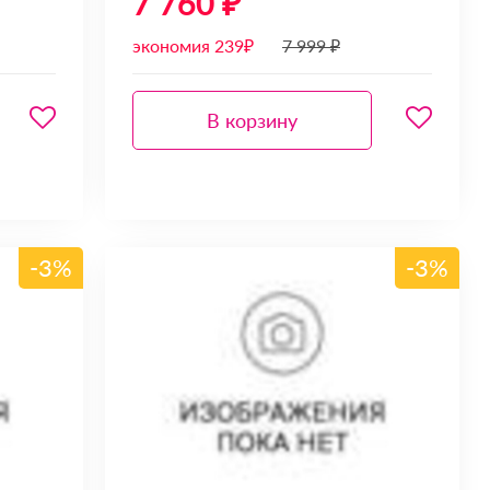
7 760 ₽
экономия 239₽
7 999 ₽
В корзину
-3%
-3%