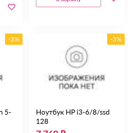
-3%
-3%
n 5-
Ноутбук HP i3-6/8/ssd
128