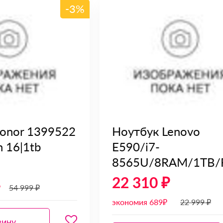
-3%
onor 1399522
Ноутбук Lenovo
 16|1tb
E590/i7-
8565U/8RAM/1TB/
22 310 ₽
₽
54 999 ₽
экономия 689₽
22 999 ₽
зину