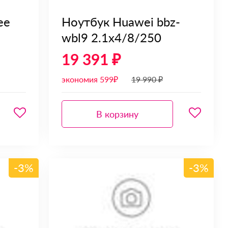
ee
Ноутбук Huawei bbz-
wbl9 2.1x4/8/250
19 391 ₽
экономия 599₽
19 990 ₽
В корзину
-3%
-3%