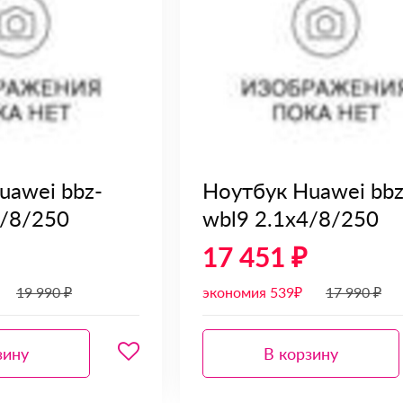
uawei bbz-
Ноутбук Huawei bbz
4/8/250
wbl9 2.1x4/8/250
17 451 ₽
19 990 ₽
экономия 539₽
17 990 ₽
зину
В корзину