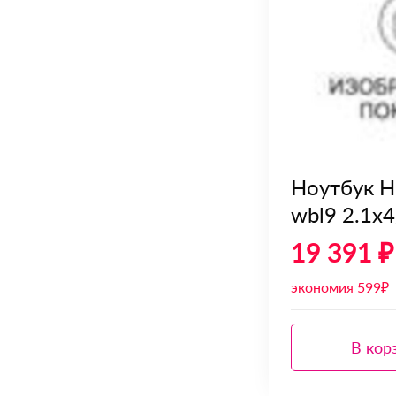
Ноутбук H
wbl9 2.1x
19 391 ₽
экономия 599₽
В кор