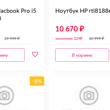
acbook Pro i5
Ноутбук HP rtl8188
8
10 670 ₽
29 999 ₽
экономия 329₽
10 999 ₽
зину
В корзину
-3%