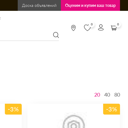
Доска объявлений
Оценим и купим ваш товар
:
0
0
20
40
80
-3%
-3%