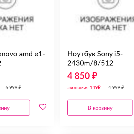
enovo amd e1-
Ноутбук Sony i5-
2
2430m/8/512
4 850 ₽
6 999 ₽
экономия 149₽
4 999 ₽
зину
В корзину