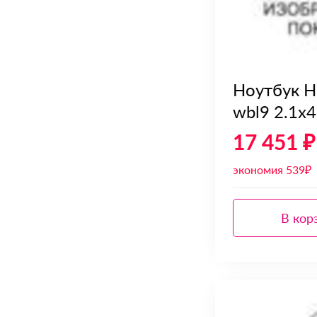
Ноутбук H
wbl9 2.1x
17 451 ₽
экономия 539₽
В кор