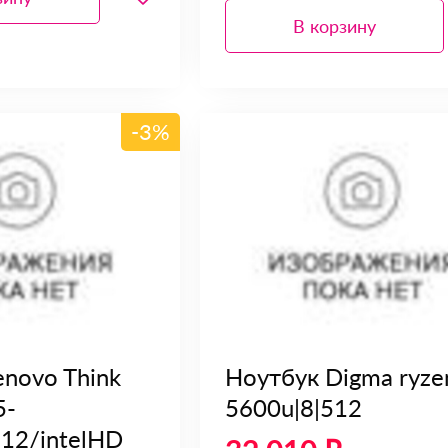
В корзину
-3%
enovo Think
Ноутбук Digma ryze
5-
5600u|8|512
12/intelHD