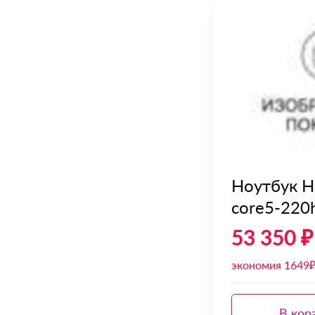
Ноутбук H
core5-220h
53 350 ₽
экономия 1649
В кор