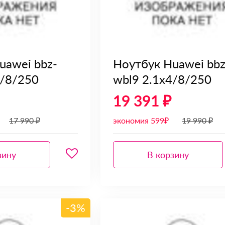
uawei bbz-
Ноутбук Huawei bbz
4/8/250
wbl9 2.1x4/8/250
19 391 ₽
17 990 ₽
экономия 599₽
19 990 ₽
зину
В корзину
-3%