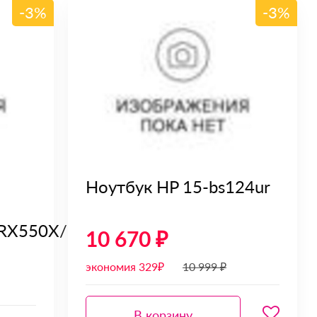
-3%
-3%
Ноутбук HP 15-bs124ur
RX550X/2GB
10 670 ₽
экономия 329₽
10 999 ₽
В корзину