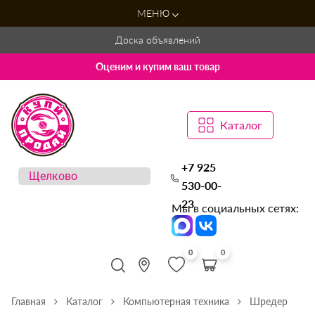
МЕНЮ
Доска объявлений
Оценим и купим ваш товар
Каталог
+7 925
530-00-
23
Мы в социальных сетях:
0
0
Главная
Каталог
Компьютерная техника
Шредер