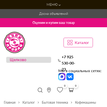
МЕНЮ
Доска объявлений
Оценим и купим ваш товар
Каталог
+7 925
530-00-
23
Мы в социальных сетях:
0
0
Главная
Каталог
Бытовая техника
Кофемашины