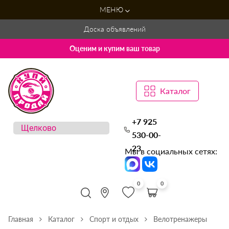
МЕНЮ
Доска объявлений
Оценим и купим ваш товар
Каталог
+7 925
530-00-
23
Мы в социальных сетях:
0
0
Главная
Каталог
Спорт и отдых
Велотренажеры