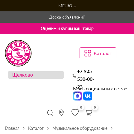
МЕНЮ
Доска объявлений
Оценим и купим ваш товар
Каталог
+7 925
530-00-
23
Мы в социальных сетях:
0
0
Главная
Каталог
Музыкальное оборудование