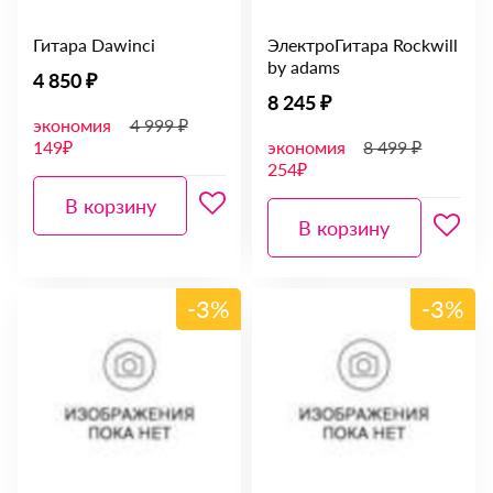
Гитара Dawinci
ЭлектроГитара Rockwill
by adams
4 850 ₽
8 245 ₽
экономия
4 999 ₽
149₽
экономия
8 499 ₽
254₽
В корзину
В корзину
-3%
-3%