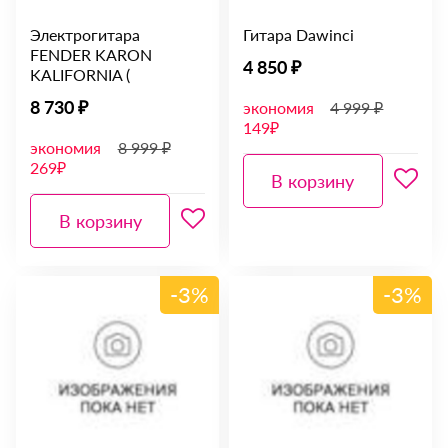
Электрогитара
Гитара Dawinci
FENDER KARON
4 850 ₽
KALIFORNIA (
8 730 ₽
экономия
4 999 ₽
149₽
экономия
8 999 ₽
269₽
В корзину
В корзину
-3%
-3%