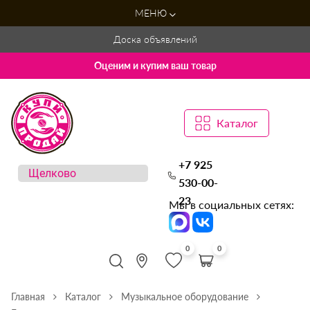
МЕНЮ
Доска объявлений
Оценим и купим ваш товар
Каталог
+7 925
530-00-
23
Мы в социальных сетях:
0
0
Главная
Каталог
Музыкальное оборудование