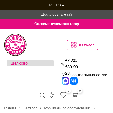
МЕНЮ
Доска объявлений
Оценим и купим ваш товар
Каталог
+7 925
530-00-
23
Мы в социальных сетях:
0
0
Главная
Каталог
Музыкальное оборудование