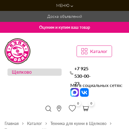
МЕНЮ
Доска объявлений
Оценим и купим ваш товар
Каталог
+7 925
530-00-
23
Мы в социальных сетях:
0
0
Главная
Каталог
Техника для кухни в Щелково