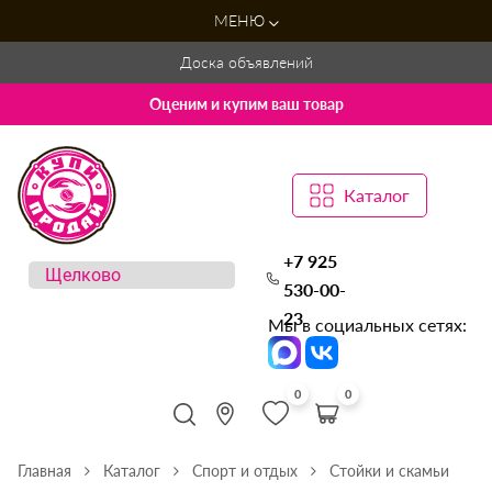
МЕНЮ
Доска объявлений
Оценим и купим ваш товар
Каталог
+7 925
530-00-
23
Мы в социальных сетях:
0
0
Главная
Каталог
Спорт и отдых
Стойки и скамьи