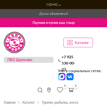
МЕНЮ
Доска объявлений
Оценим и купим ваш товар
Каталог
+7 925
530-00-
23
Мы в социальных сетях:
0
0
Главная
Каталог
Туризм, рыбалка, охота