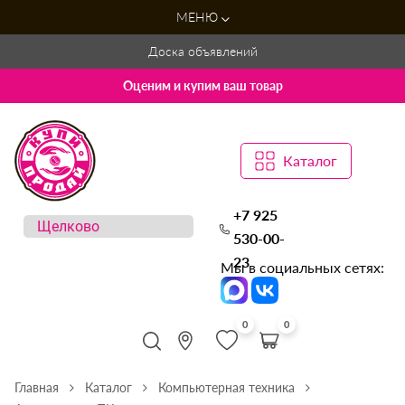
МЕНЮ
Доска объявлений
Оценим и купим ваш товар
Каталог
+7 925
530-00-
23
Мы в социальных сетях:
0
0
Главная
Каталог
Компьютерная техника