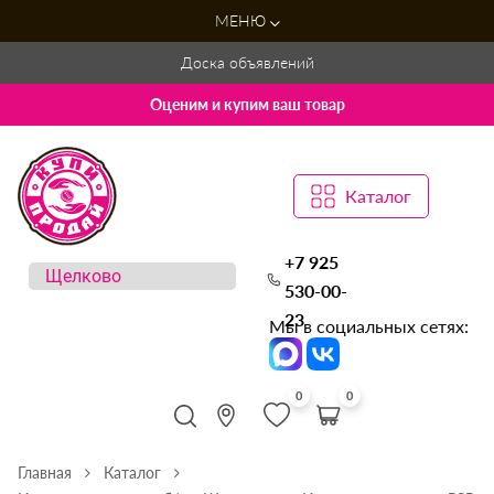
МЕНЮ
Доска объявлений
Оценим и купим ваш товар
Каталог
+7 925
530-00-
23
Мы в социальных сетях:
0
0
Главная
Каталог