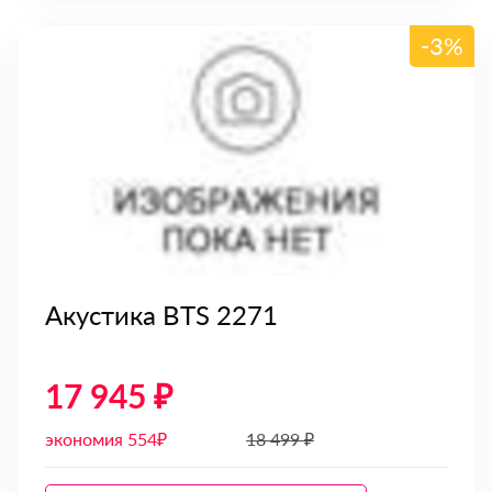
-3%
Акустика BTS 2271
17 945 ₽
экономия 554₽
18 499 ₽