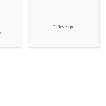
Сабвуферы
и