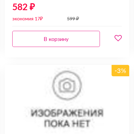
582 ₽
экономия 17₽
599 ₽
В корзину
-3%