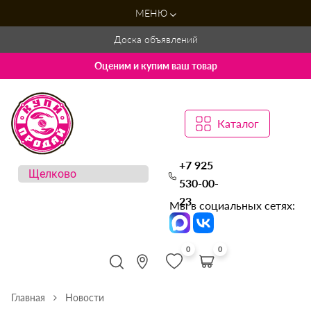
МЕНЮ
Доска объявлений
Оценим и купим ваш товар
Каталог
+7 925
530-00-
23
Мы в социальных сетях:
0
0
Главная
Новости