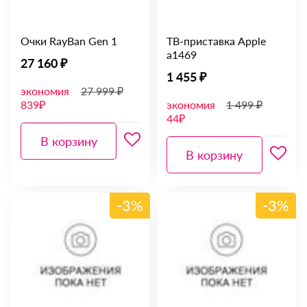
Очки RayBan Gen 1
ТВ-приставка Apple
a1469
27 160 ₽
1 455 ₽
экономия
27 999 ₽
839₽
экономия
1 499 ₽
44₽
В корзину
В корзину
-3%
-3%