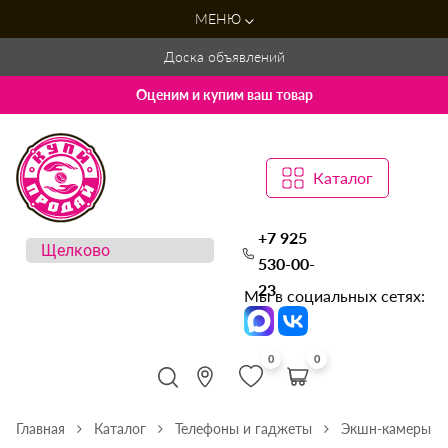
МЕНЮ
Доска объявлений
Оценим и купим ваш товар
Каталог
+7 925
530-00-
23
Мы в социальных сетях:
0
0
Главная
Каталог
Телефоны и гаджеты
Экшн-камеры