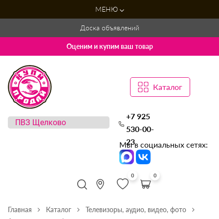
МЕНЮ
Доска объявлений
Оценим и купим ваш товар
Каталог
+7 925
530-00-
23
Мы в социальных сетях:
0
0
Главная
Каталог
Телевизоры, аудио, видео, фото