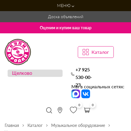
МЕНЮ
Доска объявлений
Оценим и купим ваш товар
Каталог
+7 925
530-00-
23
Мы в социальных сетях:
0
0
Главная
Каталог
Музыкальное оборудование