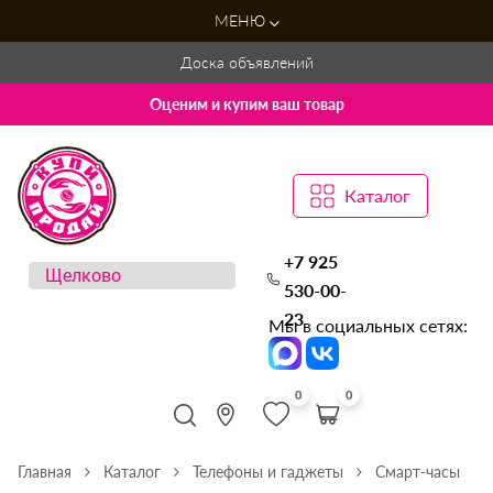
МЕНЮ
Доска объявлений
Оценим и купим ваш товар
Каталог
+7 925
530-00-
23
Мы в социальных сетях:
0
0
Главная
Каталог
Телефоны и гаджеты
Смарт-часы