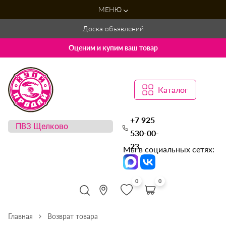
МЕНЮ
Доска объявлений
Оценим и купим ваш товар
Каталог
+7 925
530-00-
23
Мы в социальных сетях:
0
0
Главная
Возврат товара