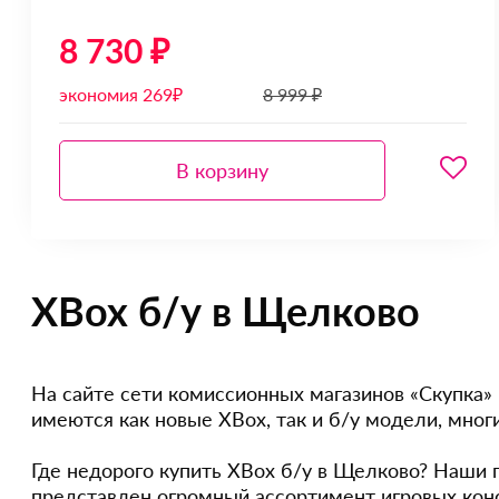
8 730 ₽
экономия 269₽
8 999 ₽
В корзину
XBox б/у в Щелково
На сайте сети комиссионных магазинов «Скупка»
имеются как новые XBox, так и б/у модели, мног
Где недорого купить XBox б/у в Щелково? Наши п
представлен огромный ассортимент игровых конс