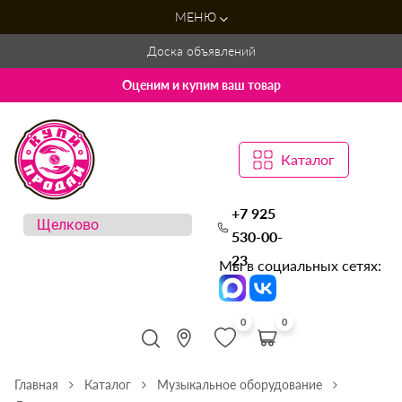
МЕНЮ
Доска объявлений
Оценим и купим ваш товар
Каталог
+7 925
530-00-
23
Мы в социальных сетях:
0
0
Главная
Каталог
Музыкальное оборудование