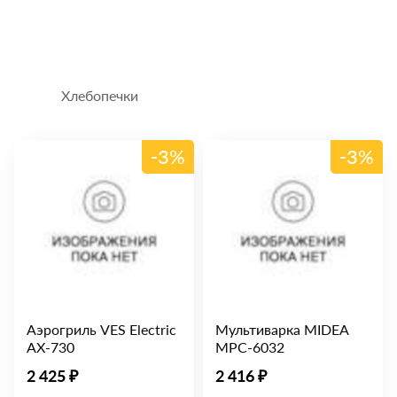
Хлебопечки
-3%
-3%
Аэрогриль VES Electric
Мультиварка MIDEA
AX-730
MPC-6032
2 425 ₽
2 416 ₽