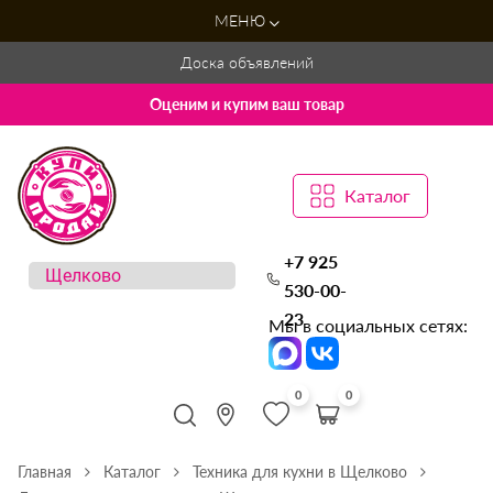
МЕНЮ
Доска объявлений
Оценим и купим ваш товар
Каталог
+7 925
530-00-
23
Мы в социальных сетях:
0
0
Главная
Каталог
Техника для кухни в Щелково