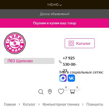
МЕНЮ
Доска объявлений
Оценим и купим ваш товар
Каталог
+7 925
530-00-
23
Мы в социальных сетях:
0
0
Главная
Каталог
Компьютерная техника
Планшеты