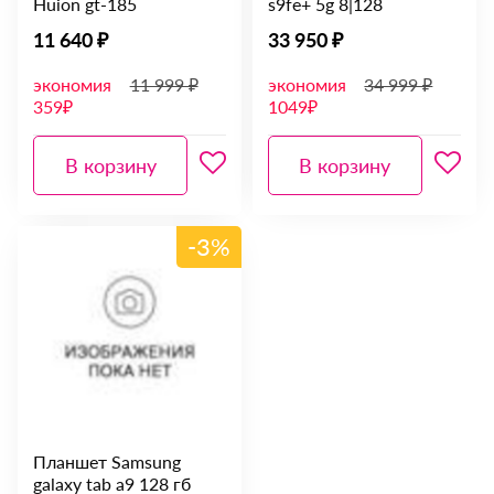
Huion gt-185
s9fe+ 5g 8|128
11 640 ₽
33 950 ₽
экономия
11 999 ₽
экономия
34 999 ₽
359₽
1049₽
В корзину
В корзину
-3%
Планшет Samsung
galaxy tab a9 128 гб