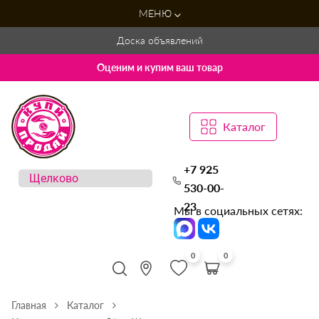
МЕНЮ
Доска объявлений
Оценим и купим ваш товар
Каталог
+7 925
530-00-
23
Мы в социальных сетях:
0
0
Главная
Каталог