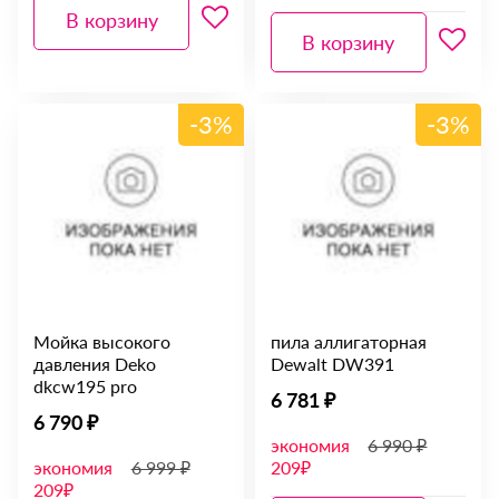
В корзину
В корзину
-3%
-3%
Мойка высокого
пила аллигаторная
давления Deko
Dewalt DW391
dkcw195 pro
6 781 ₽
6 790 ₽
экономия
6 990 ₽
экономия
6 999 ₽
209₽
209₽