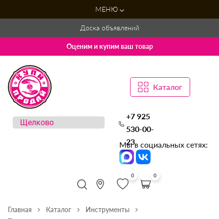
МЕНЮ
Доска объявлений
Оценим и купим ваш товар
Каталог
+7 925
530-00-
23
Мы в социальных сетях:
0
0
Главная
Каталог
Инструменты