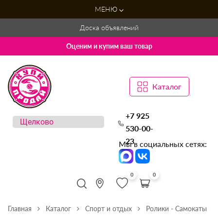
МЕНЮ
Доска объявлений
Оценим и купим ваш товар
Каталог
+7 925
530-00-
23
Мы в социальных сетях:
0
0
Главная
Каталог
Спорт и отдых
Ролики - Самокаты