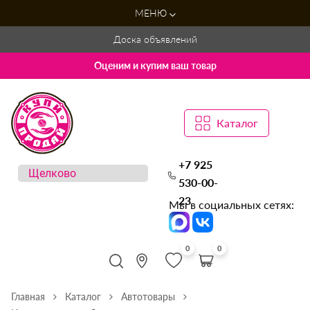
МЕНЮ
Доска объявлений
Оценим и купим ваш товар
Каталог
+7 925
530-00-
23
Мы в социальных сетях:
0
0
Главная
Каталог
Автотовары