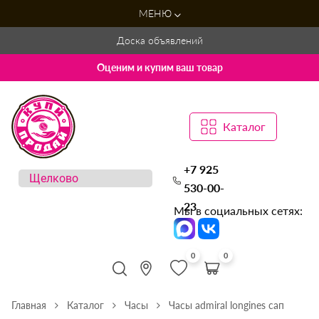
МЕНЮ
Доска объявлений
Оценим и купим ваш товар
Каталог
+7 925
530-00-
23
Мы в социальных сетях:
0
0
Главная
Каталог
Часы
Часы admiral longines сап