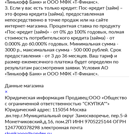
«Тинькофф Банк» и ООО МФК «Т-Финанс».
3. Если у вас есть только кредит: Пос-кредит (займ) –
это форма кредита (займа), предоставленная
непосредственно в точке продаж или на сайте
интернет-магазина. Процентная ставка по продукту
«Пос-кредит (займ)» - от 0% до 100% годовых, полная
стоимость потребительского кредита (займа) - от
0.000% до 60.000% годовых. Минимальная сумма -
3000 р., максимальная сумма - 500 000 рублей. Срок
предоставления - от 3 до 36 месяцев. Ваш тариф и
размер ежемесячного платежа будет определен по
результатам рассмотрения заявки. Условия АО
«Тинькофф Банк» и ООО МФК «Т-Финанс».
Данные магазина
×
Юридическая информация Продавец:ООО «Общество
с ограниченной ответственностью "СКУПКА""»
Юридический адрес: 115054 Москва
,вн.тер.г.Муниципальный округ Замоскворечье, пер.5-й
Монетчиковский,д.16, пом.2П ИНН 9705225144 ОГРН
1247700378298 электронная почта
skypkaooo@yandex.ru