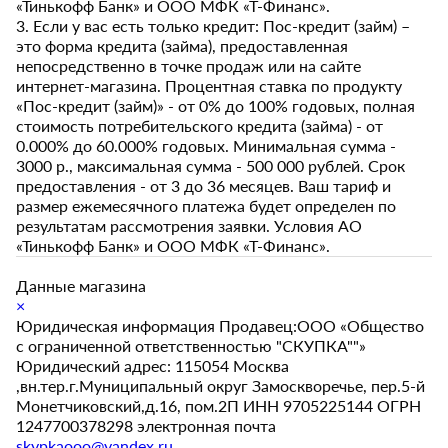
«Тинькофф Банк» и ООО МФК «Т-Финанс».
3. Если у вас есть только кредит: Пос-кредит (займ) –
это форма кредита (займа), предоставленная
непосредственно в точке продаж или на сайте
интернет-магазина. Процентная ставка по продукту
«Пос-кредит (займ)» - от 0% до 100% годовых, полная
стоимость потребительского кредита (займа) - от
0.000% до 60.000% годовых. Минимальная сумма -
3000 р., максимальная сумма - 500 000 рублей. Срок
предоставления - от 3 до 36 месяцев. Ваш тариф и
размер ежемесячного платежа будет определен по
результатам рассмотрения заявки. Условия АО
«Тинькофф Банк» и ООО МФК «Т-Финанс».
Данные магазина
×
Юридическая информация Продавец:ООО «Общество
с ограниченной ответственностью "СКУПКА""»
Юридический адрес: 115054 Москва
,вн.тер.г.Муниципальный округ Замоскворечье, пер.5-й
Монетчиковский,д.16, пом.2П ИНН 9705225144 ОГРН
1247700378298 электронная почта
skypkaooo@yandex.ru