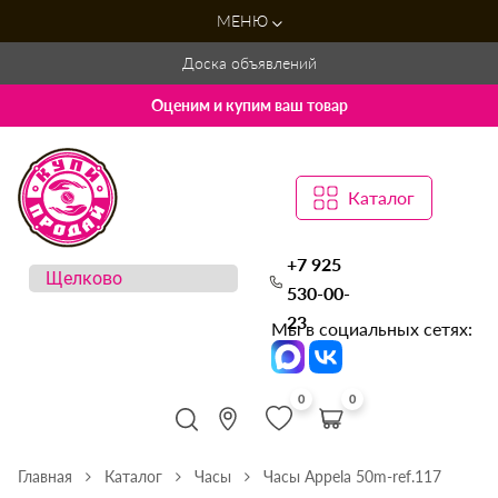
МЕНЮ
Доска объявлений
Оценим и купим ваш товар
Каталог
+7 925
530-00-
23
Мы в социальных сетях:
0
0
Главная
Каталог
Часы
Часы Appela 50m-ref.117