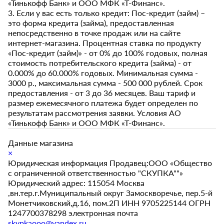
«Тинькофф Банк» и ООО МФК «Т-Финанс».
3. Если у вас есть только кредит: Пос-кредит (займ) –
это форма кредита (займа), предоставленная
непосредственно в точке продаж или на сайте
интернет-магазина. Процентная ставка по продукту
«Пос-кредит (займ)» - от 0% до 100% годовых, полная
стоимость потребительского кредита (займа) - от
0.000% до 60.000% годовых. Минимальная сумма -
3000 р., максимальная сумма - 500 000 рублей. Срок
предоставления - от 3 до 36 месяцев. Ваш тариф и
размер ежемесячного платежа будет определен по
результатам рассмотрения заявки. Условия АО
«Тинькофф Банк» и ООО МФК «Т-Финанс».
Данные магазина
×
Юридическая информация Продавец:ООО «Общество
с ограниченной ответственностью "СКУПКА""»
Юридический адрес: 115054 Москва
,вн.тер.г.Муниципальный округ Замоскворечье, пер.5-й
Монетчиковский,д.16, пом.2П ИНН 9705225144 ОГРН
1247700378298 электронная почта
skypkaooo@yandex.ru