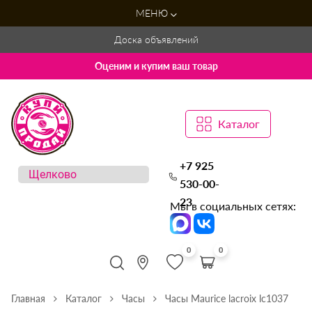
МЕНЮ
Доска объявлений
Оценим и купим ваш товар
Каталог
+7 925
530-00-
23
Мы в социальных сетях:
0
0
Главная
Каталог
Часы
Часы Maurice lacroix lc1037