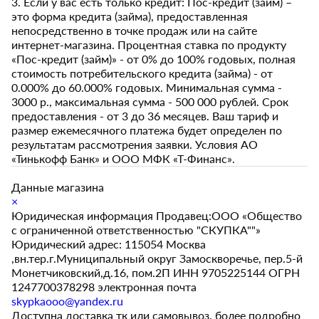
3. Если у вас есть только кредит: Пос-кредит (займ) –
это форма кредита (займа), предоставленная
непосредственно в точке продаж или на сайте
интернет-магазина. Процентная ставка по продукту
«Пос-кредит (займ)» - от 0% до 100% годовых, полная
стоимость потребительского кредита (займа) - от
0.000% до 60.000% годовых. Минимальная сумма -
3000 р., максимальная сумма - 500 000 рублей. Срок
предоставления - от 3 до 36 месяцев. Ваш тариф и
размер ежемесячного платежа будет определен по
результатам рассмотрения заявки. Условия АО
«Тинькофф Банк» и ООО МФК «Т-Финанс».
Данные магазина
×
Юридическая информация Продавец:ООО «Общество
с ограниченной ответственностью "СКУПКА""»
Юридический адрес: 115054 Москва
,вн.тер.г.Муниципальный округ Замоскворечье, пер.5-й
Монетчиковский,д.16, пом.2П ИНН 9705225144 ОГРН
1247700378298 электронная почта
skypkaooo@yandex.ru
Доступна доставка тк или самовывоз, более подробно