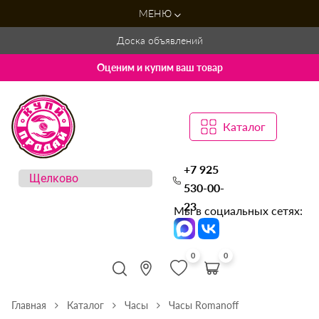
МЕНЮ
Доска объявлений
Оценим и купим ваш товар
Каталог
+7 925
530-00-
23
Мы в социальных сетях:
0
0
Главная
Каталог
Часы
Часы Romanoff