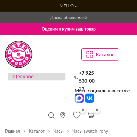
МЕНЮ
Доска объявлений
Оценим и купим ваш товар
Каталог
+7 925
530-00-
23
Мы в социальных сетях:
0
0
Главная
Каталог
Часы
Часы swatch irony