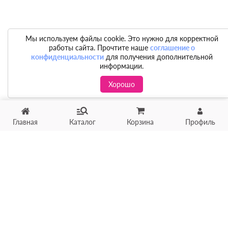
Мы используем файлы cookie. Это нужно для корректной
работы сайта. Прочтите наше
соглашение о
конфиденциальности
для получения дополнительной
информации.
Хорошо
Хотите продать товар?
Главная
Каталог
Корзина
Профиль
Оцените товар по фото
онлайн в течение 10 минут
Загрузить фото