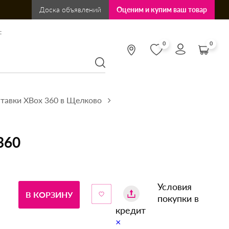
Доска объявлений
Оценим и купим ваш товар
:
0
0
тавки XBox 360 в Щелково
360
Условия
В КОРЗИНУ
покупки в
кредит
×