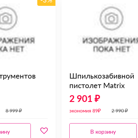
трументов
Шпилькозабивной
пистолет Matrix
2 901 ₽
8 999 ₽
экономия 89₽
2 990 ₽
зину
В корзину