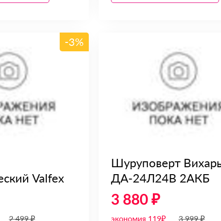
-3%
Шуруповерт Вихар
ский Valfex
ДА-24Л24В 2АКБ
3 880 ₽
2 499 ₽
экономия 119₽
3 999 ₽