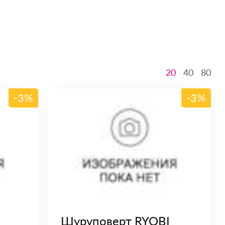
20
40
80
-3%
-3%
Шуруповерт RYOBI