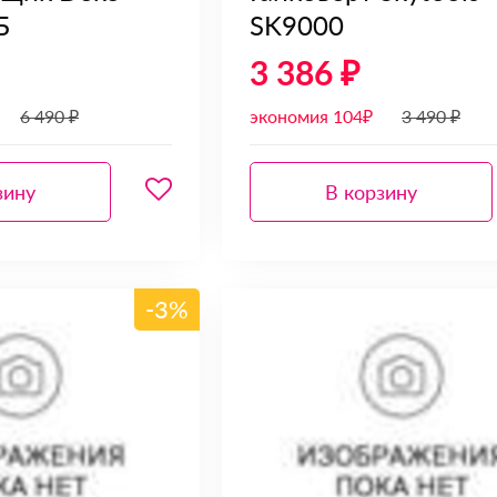
Б
SK9000
3 386 ₽
6 490 ₽
экономия 104₽
3 490 ₽
зину
В корзину
-3%