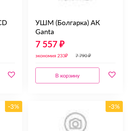
CD
УШМ (Болгарка) АК
Ganta
7 557 ₽
экономия 233₽
7 790 ₽
В корзину
-3%
-3%