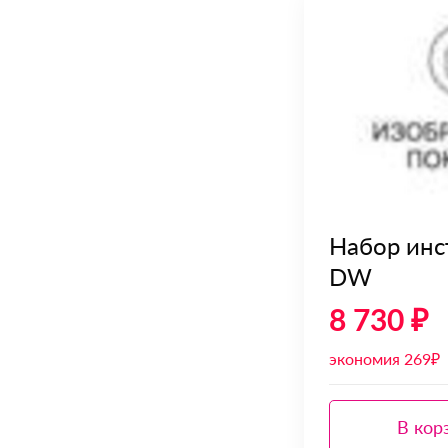
Набор инс
DW
8 730 ₽
экономия 269₽
В кор