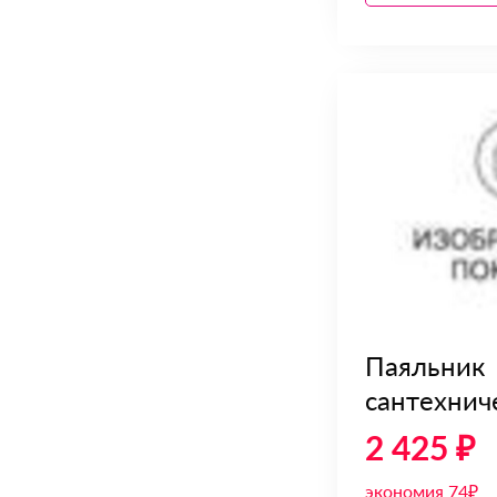
Паяльник
сантехниче
2 425 ₽
экономия 74₽