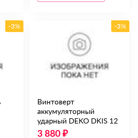
-3%
-3%
ь
Винтоверт
аккумуляторный
ударный DEKO DKIS 12
3 880 ₽