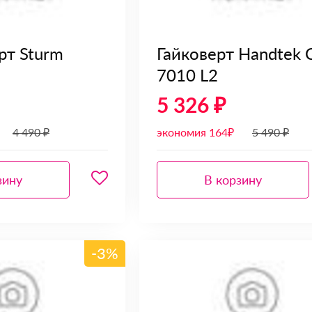
т Sturm
Гайковерт Handtek 
7010 L2
5 326 ₽
4 490 ₽
экономия 164₽
5 490 ₽
зину
В корзину
-3%