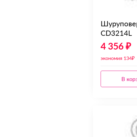
Шуруповер
CD3214L
4 356 ₽
экономия 134₽
В кор