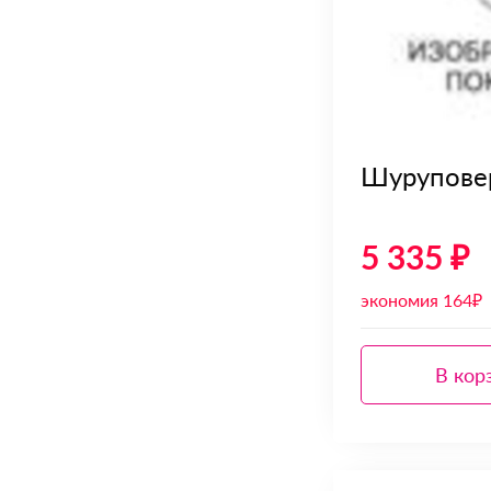
Шурупове
5 335 ₽
экономия 164₽
В кор