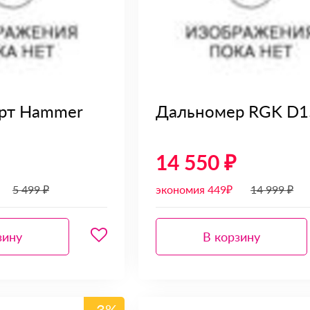
рт Hammer
Дальномер RGK D1
14 550 ₽
5 499 ₽
экономия 449₽
14 999 ₽
зину
В корзину
-3%