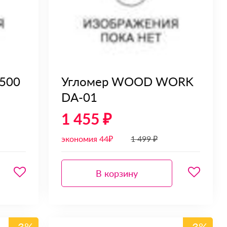
500
Угломер WOOD WORK
DA-01
1 455 ₽
экономия 44₽
1 499 ₽
В корзину
-3%
-3%