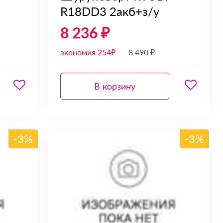
R18DD3 2акб+з/у
8 236 ₽
экономия 254₽
8 490 ₽
В корзину
-3%
-3%