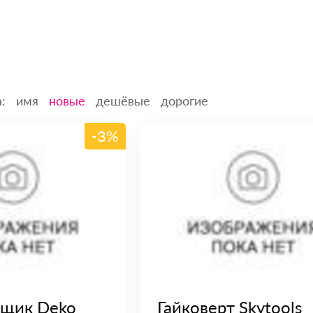
:
имя
новые
дешёвые
дорогие
-3%
рщик Deko
Гайковерт Skytools