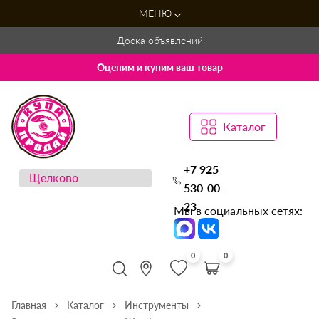
МЕНЮ
Доска объявлений
Оценим и купим ваш товар
Каталог
+7 925
530-00-
23
Мы в социальных сетях:
0
0
Главная
Каталог
Инструменты