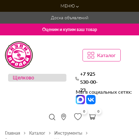
МЕНЮ
Доска объявлений
Оценим и купим ваш товар
Каталог
+7 925
530-00-
23
Мы в социальных сетях:
0
0
Главная
Каталог
Инструменты