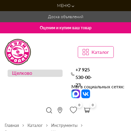
МЕНЮ
Доска объявлений
Оценим и купим ваш товар
Каталог
+7 925
530-00-
23
Мы в социальных сетях:
0
0
Главная
Каталог
Инструменты