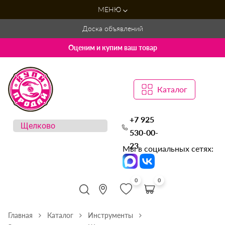
МЕНЮ
Доска объявлений
Оценим и купим ваш товар
Каталог
+7 925
530-00-
23
Мы в социальных сетях:
0
0
Главная
Каталог
Инструменты