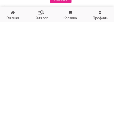
Главная
Каталог
Корзина
Профиль
Хотите продать товар?
Оцените товар по фото
онлайн в течение 10 минут
Загрузить фото