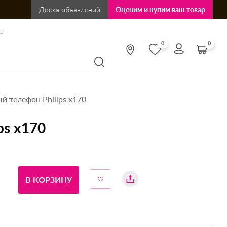
Доска объявлений
Оценим и купим ваш товар
:
0
0
 телефон Philips х170
ps х170
В КОРЗИНУ